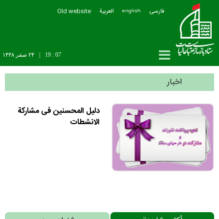
فارسی
العربیة
Old website
english
19 : 07
|
۲۴ صفر ۱۴۴۸
اخبار
دلیل المحسنین فی مشارکة
الانشطات