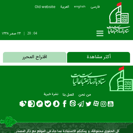
فارسی
العربیة
Old website
english
20 : 04
|
۲۴ صفر ۱۴۴۸
أکثر مشاهدة
اقتراح المحرر
من نحن
اتصل بنا
نشرة‌ خبریة
كل الحقوق محفوظة، و يمكنكم الاستفادة مما جاء في الموقع مع ذكر المصدر .