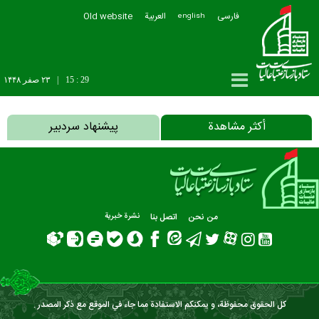
فارسی
العربیة
Old website
english
15 : 29
|
۲۳ صفر ۱۴۴۸
أکثر مشاهدة
پیشنهاد سردبیر
من نحن
اتصل بنا
نشرة‌ خبریة
كل الحقوق محفوظة، و يمكنكم الاستفادة مما جاء في الموقع مع ذكر المصدر .