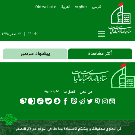
فارسی
العربیة
Old website
english
22 : 44
|
۲۳ صفر ۱۴۴۸
أکثر مشاهدة
پیشنهاد سردبیر
من نحن
اتصل بنا
نشرة‌ خبریة
كل الحقوق محفوظة، و يمكنكم الاستفادة مما جاء في الموقع مع ذكر المصدر .