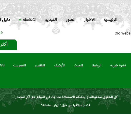
الرئیسیة
الاخبار
الصور
الفیدیو
الانشطة
دلیل 
Old webs
10
أکثر
نشرة‌ خبریة
الروابطا
البحث
الأرشیف
الطقس
التصويت
SS
كل الحقوق محفوظة، و يمكنكم الاستفادة مما جاء في الموقع مع ذكر المصدر .
قدتم إطلاقها من قبل:"
ایران سامانه
"